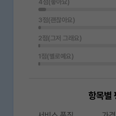
4점(좋아요)
3점(괜찮아요)
2점(그저 그래요)
1점(별로예요)
항목별 
서비스 품질
가격