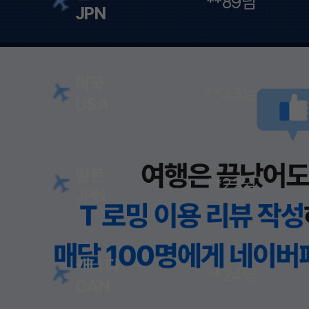
**89님
**76님
**28님
JPN
CHN
JPN
미국
이탈리아
일본
**33님
**65님
**40님
USA
ITA
JPN
일본
타지키스탄
**22님
**71님
JPN
TJK
캐나다
**24님
CAN