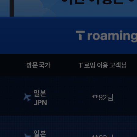
일본
**41님
JPN
베트남
일본
**33님
**68님
VNM
JPN
방문 국가
T 로밍 이용 고객님
일본
일본
미국
**26님
**82님
**20님
JPN
JPN
USA
일본
중국
일본